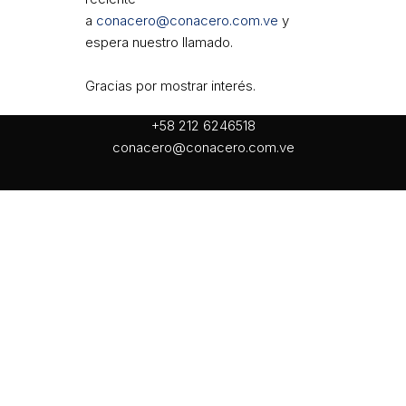
a
conacero@conacero.com.ve
y
espera nuestro llamado.
Gracias por mostrar interés.
+58 212 6246518
conacero@conacero.com.ve